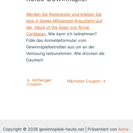
Werden Sie Reisetester und erleben Sie
eine 4-tägige Mittelmeer-Kreuzfahrt auf
der ‚Allure of the Seas‘ von Royal
Caribbean.
Wie kann ich teilnehmen?
Fülle das Anmeldeformular vom
Gewinnspielbetreiber aus um an der
Verlosung teilzunehmen. Wie drücken die
Daumen!
←
Vorheriger
Nächster Coupon
→
Coupon
Copyright © 2026 gewinnspiele-heute.net | Präsentiert von
Astra-