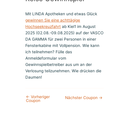
Mit LINDA Apotheken und etwas Glück
gewinnen Sie eine achttägige
Hochseekreuzfahrt
ab Kiel1 im August
2025 (02.08.-09.08.2025) auf der VASCO
DA GAMMA für zwei Personen in einer
Fensterkabine mit Vollpension. Wie kann
ich teilnehmen? Fülle das
Anmeldeformular vom
Gewinnspielbetreiber aus um an der
Verlosung teilzunehmen. Wie drücken die
Daumen!
←
Vorheriger
Nächster Coupon
→
Coupon