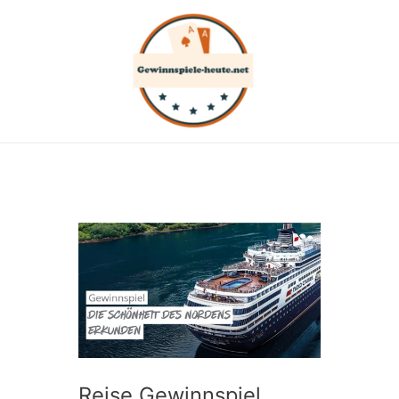
Zum
Inhalt
springen
Reise Gewinnspiel