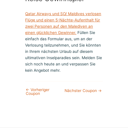
Qatar Airways und SO/ Maldives verlosen
Flüge und einen 5-Nächte-Aufenthalt für
zwei Personen auf den Malediven an
einen glücklichen Gewinner.
Füllen Sie
einfach das Formular aus, um an der
Verlosung teilzunehmen, und Sie könnten
in Ihrem nächsten Urlaub auf diesem
ultimativen Inselparadies sein. Melden Sie
sich noch heute an und verpassen Sie
kein Angebot mehr.
←
Vorheriger
Nächster Coupon
→
Coupon