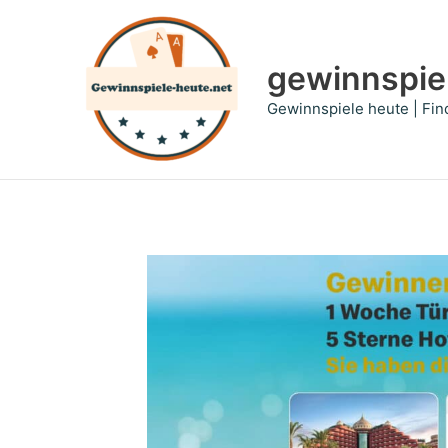
Zum
Inhalt
springen
gewinnspie
Gewinnspiele heute | Fin