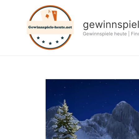
Zum
Inhalt
springen
gewinnspie
Gewinnspiele heute | Fin