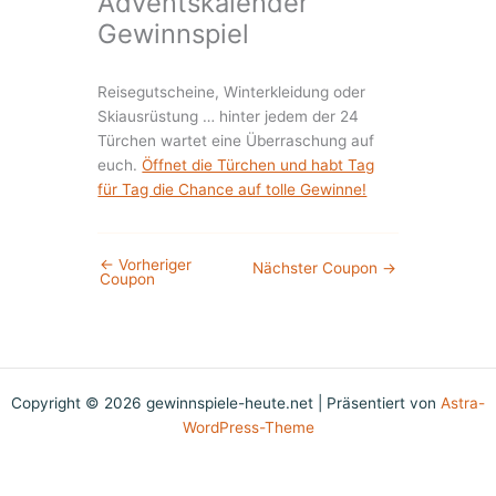
Adventskalender
Gewinnspiel
Reisegutscheine, Winterkleidung oder
Skiausrüstung … hinter jedem der 24
Türchen wartet eine Überraschung auf
euch.
Öffnet die Türchen und habt Tag
für Tag die Chance auf tolle Gewinne!
←
Vorheriger
Nächster Coupon
→
Coupon
Copyright © 2026 gewinnspiele-heute.net | Präsentiert von
Astra-
WordPress-Theme