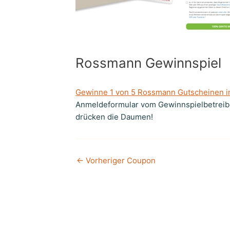
Rossmann Gewinnspiel
Gewinne 1 von 5 Rossmann Gutscheinen i
Anmeldeformular vom Gewinnspielbetreibe
drücken die Daumen!
←
Vorheriger Coupon