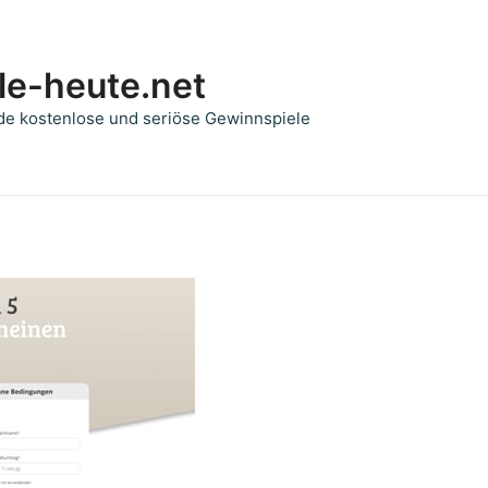
le-heute.net
de kostenlose und seriöse Gewinnspiele