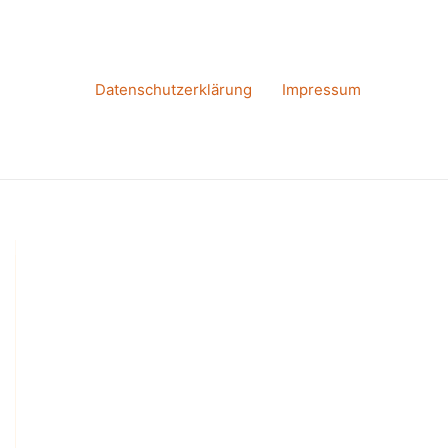
Datenschutzerklärung
Impressum