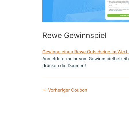
Rewe Gewinnspiel
Gewinne einen Rewe Gutscheine im Wert 
Anmeldeformular vom Gewinnspielbetreibe
drücken die Daumen!
←
Vorheriger Coupon