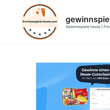
Zum
Inhalt
springen
gewinnspie
Gewinnspiele heute | Fin