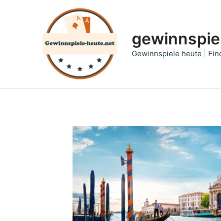
Zum
Inhalt
springen
gewinnspie
Gewinnspiele heute | Fin