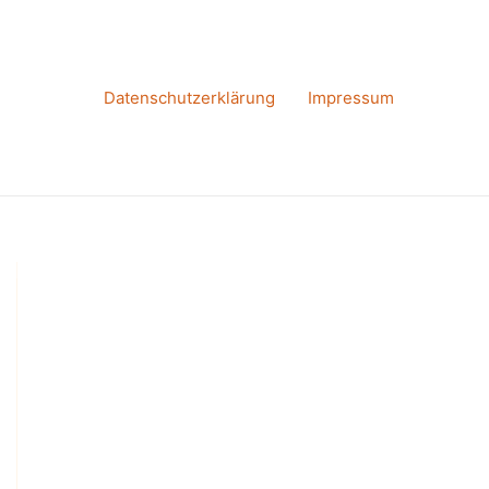
Datenschutzerklärung
Impressum