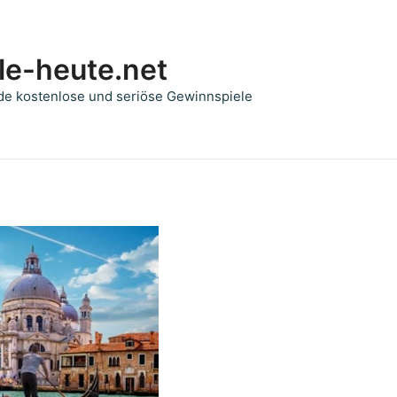
le-heute.net
de kostenlose und seriöse Gewinnspiele