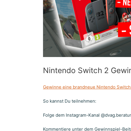
Nintendo Switch 2 Gewi
Gewinne eine brandneue Nintendo Switch
So kannst Du teilnehmen:
Folge dem Instagram-Kanal @dvag.beratu
Kommentiere unter dem Gewinnspiel-Beit