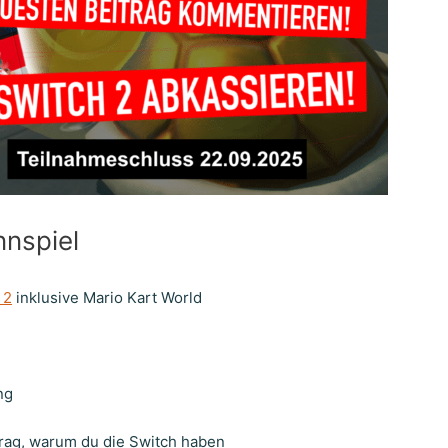
nnspiel
 2
inklusive Mario Kart World
ng
rag, warum du die Switch haben