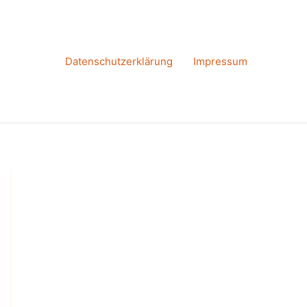
Datenschutzerklärung
Impressum