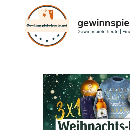
Zum
Inhalt
springen
gewinnspie
Gewinnspiele heute | Fin