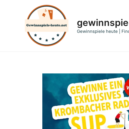
Zum
Inhalt
springen
gewinnspie
Gewinnspiele heute | Fin