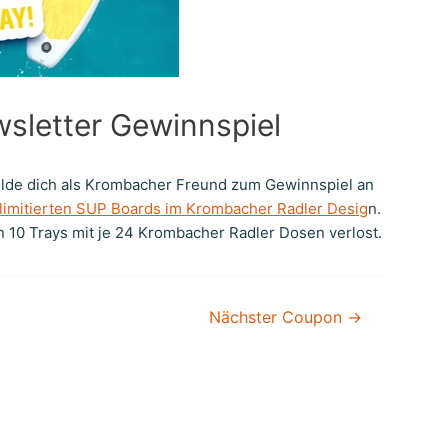
letter Gewinnspiel
lde dich als Krombacher Freund zum Gewinnspiel an
 limitierten SUP Boards im Krombacher Radler Desig
n.
10 Trays mit je 24 Krombacher Radler Dosen verlost.
Nächster Coupon
→