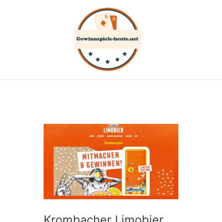
Zum
Inhalt
springen
Krombacher Limobier