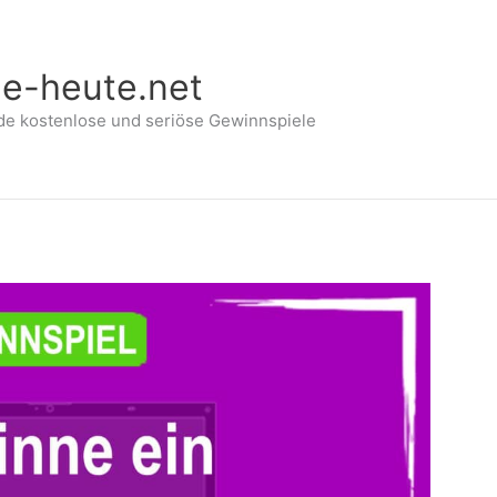
le-heute.net
de kostenlose und seriöse Gewinnspiele