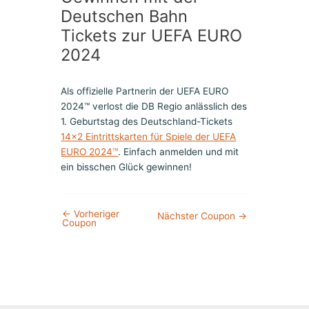
Deutschen Bahn
Tickets zur UEFA EURO
2024
Als offizielle Partnerin der UEFA EURO
2024™ verlost die DB Regio anlässlich des
1. Geburtstag des Deutschland-Tickets
14×2 Eintrittskarten für Spiele der UEFA
EURO 2024™
. Einfach anmelden und mit
ein bisschen Glück gewinnen!
←
Vorheriger
Nächster Coupon
→
Coupon