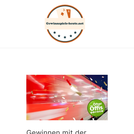
Zum
Inhalt
springen
Gewinnen mit der