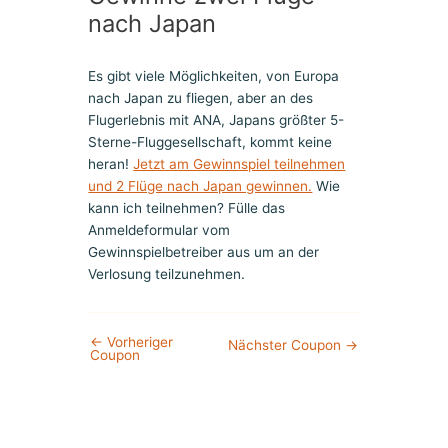
nach Japan
Es gibt viele Möglichkeiten, von Europa
nach Japan zu fliegen, aber an des
Flugerlebnis mit ANA, Japans größter 5-
Sterne-Fluggesellschaft, kommt keine
heran!
Jetzt am Gewinnspiel teilnehmen
und 2 Flüge nach Japan gewinnen.
Wie
kann ich teilnehmen? Fülle das
Anmeldeformular vom
Gewinnspielbetreiber aus um an der
Verlosung teilzunehmen.
←
Vorheriger
Nächster Coupon
→
Coupon