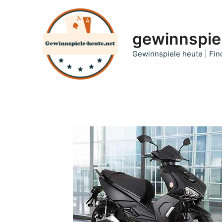
Zum
Inhalt
springen
gewinnspie
Gewinnspiele heute | Fin