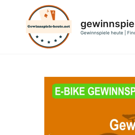
Zum
Inhalt
springen
gewinnspie
Gewinnspiele heute | Fin