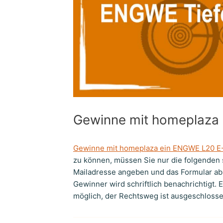
Gewinne mit homeplaza
Gewinne mit homeplaza ein ENGWE L20 E-B
zu können, müssen Sie nur die folgenden 
Mailadresse angeben und das Formular abs
Gewinner wird schriftlich benachrichtigt. 
möglich, der Rechtsweg ist ausgeschlosse