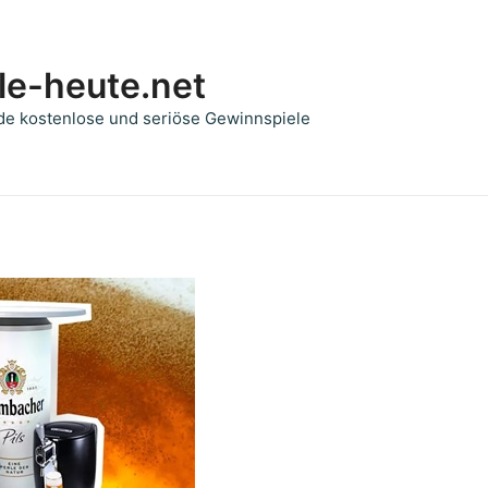
le-heute.net
de kostenlose und seriöse Gewinnspiele