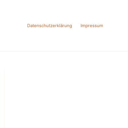
Datenschutzerklärung
Impressum