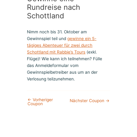
Rundreise nach
Schottland
Nimm noch bis 31. Oktober am
Gewinnspiel teil und
gewinne ein 5-
tägiges Abenteuer für zwei durch
Schottland mit Rabbie’s Tours
(exkl.
Flüge)! Wie kann ich teilnehmen? Fülle
das Anmeldeformular vom
Gewinnspielbetreiber aus um an der
Verlosung teilzunehmen.
←
Vorheriger
Nächster Coupon
→
Coupon