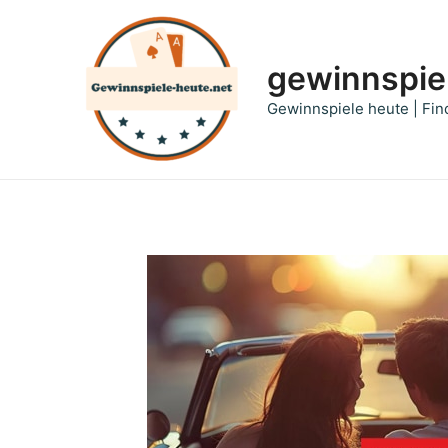
Zum
Inhalt
springen
gewinnspie
Gewinnspiele heute | Fin