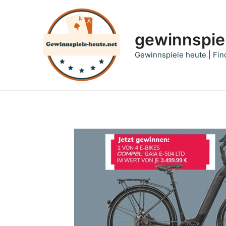
Zum
Inhalt
springen
gewinnspie
Gewinnspiele heute | Fin