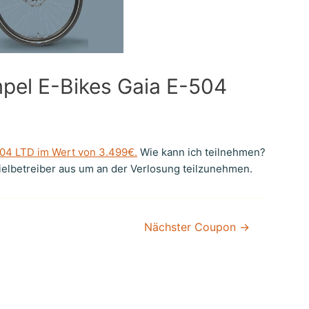
pel E-Bikes Gaia E-504
04 LTD im Wert von 3.499€.
Wie kann ich teilnehmen?
elbetreiber aus um an der Verlosung teilzunehmen.
Nächster Coupon
→