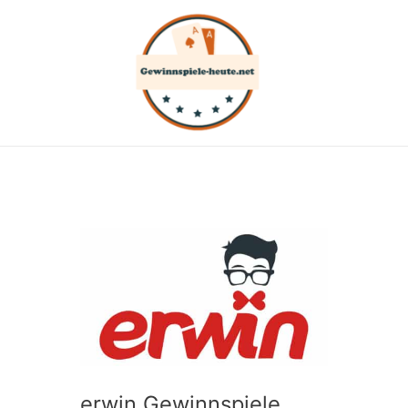
Zum
Inhalt
springen
erwin Gewinnspiele