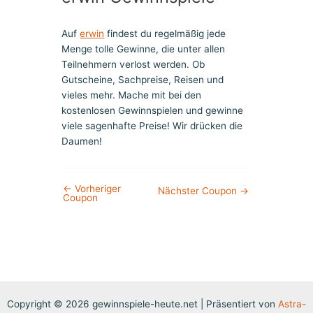
Auf
erwin
findest du regelmäßig jede
Menge tolle Gewinne, die unter allen
Teilnehmern verlost werden. Ob
Gutscheine, Sachpreise, Reisen und
vieles mehr. Mache mit bei den
kostenlosen Gewinnspielen und gewinne
viele sagenhafte Preise! Wir drücken die
Daumen!
←
Vorheriger
Nächster Coupon
→
Coupon
Copyright © 2026 gewinnspiele-heute.net | Präsentiert von
Astra-