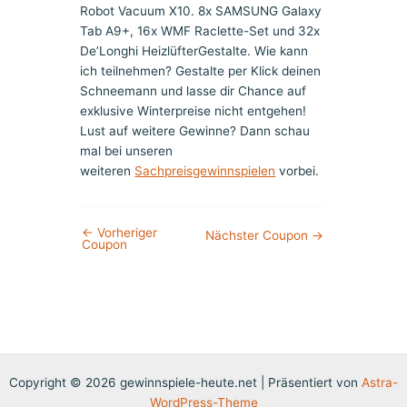
Robot Vacuum X10. 8x SAMSUNG Galaxy
Tab A9+, 16x WMF Raclette-Set und 32x
De’Longhi HeizlüfterGestalte. Wie kann
ich teilnehmen? Gestalte per Klick deinen
Schneemann und lasse dir Chance auf
exklusive Winterpreise nicht entgehen!
Lust auf weitere Gewinne? Dann schau
mal bei unseren
weiteren
Sachpreisgewinnspielen
vorbei.
←
Vorheriger
Nächster Coupon
→
Coupon
Copyright © 2026 gewinnspiele-heute.net | Präsentiert von
Astra-
WordPress-Theme