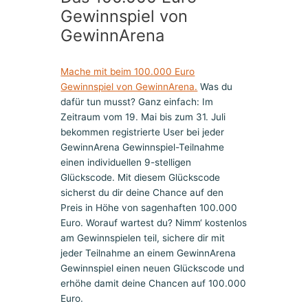
Gewinnspiel von
GewinnArena
Mache mit beim 100.000 Euro
Gewinnspiel von GewinnArena.
Was du
dafür tun musst? Ganz einfach: Im
Zeitraum vom 19. Mai bis zum 31. Juli
bekommen registrierte User bei jeder
GewinnArena Gewinnspiel-Teilnahme
einen individuellen 9-stelligen
Glückscode. Mit diesem Glückscode
sicherst du dir deine Chance auf den
Preis in Höhe von sagenhaften 100.000
Euro. Worauf wartest du? Nimm‘ kostenlos
am Gewinnspielen teil, sichere dir mit
jeder Teilnahme an einem GewinnArena
Gewinnspiel einen neuen Glückscode und
erhöhe damit deine Chancen auf 100.000
Euro.