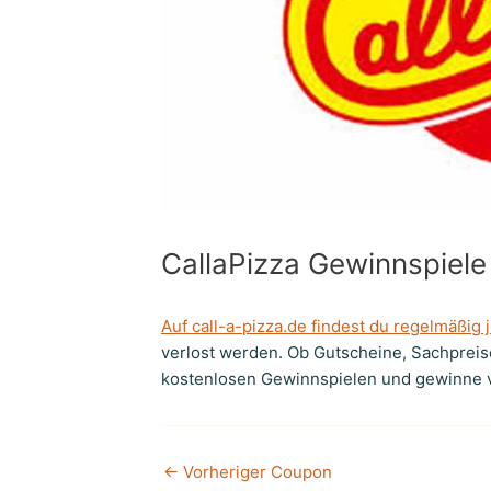
CallaPizza Gewinnspiele
Auf call-a-pizza.de findest du regelmäßig
verlost werden. Ob Gutscheine, Sachpreis
kostenlosen Gewinnspielen und gewinne v
←
Vorheriger Coupon