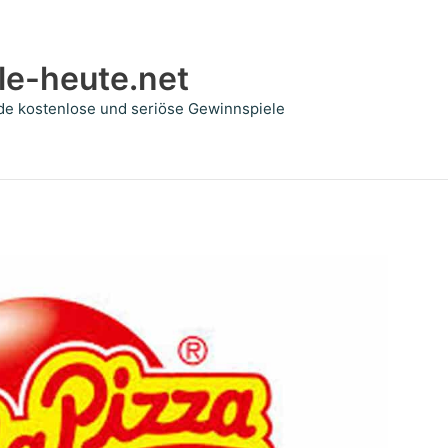
le-heute.net
de kostenlose und seriöse Gewinnspiele