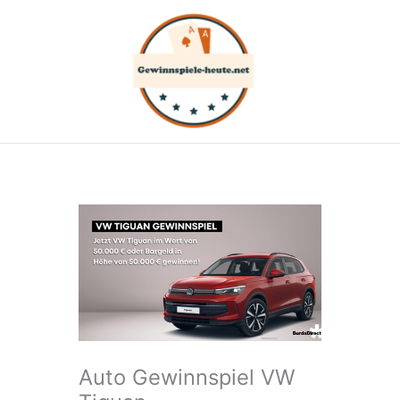
Zum
Inhalt
springen
Auto Gewinnspiel VW