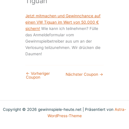
Tiguan
Jetzt mitmachen und Gewinnchance auf
einen VW Tiguan im Wert von 50.000 €
sichern!
Wie kann ich teilnehmen? Fülle
das Anmeldeformular vom
Gewinnspielbetreiber aus um an der
Verlosung teilzunehmen. Wir drücken die
Daumen!
←
Vorheriger
Nächster Coupon
→
Coupon
Copyright © 2026 gewinnspiele-heute.net | Präsentiert von
Astra-
WordPress-Theme