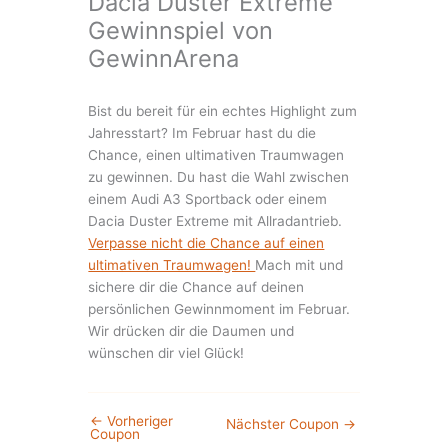
Dacia Duster Extreme
Gewinnspiel von
GewinnArena
Bist du bereit für ein echtes Highlight zum
Jahresstart? Im Februar hast du die
Chance, einen ultimativen Traumwagen
zu gewinnen. Du hast die Wahl zwischen
einem Audi A3 Sportback oder einem
Dacia Duster Extreme mit Allradantrieb.
Verpasse nicht die Chance auf einen
ultimativen Traumwagen!
Mach mit und
sichere dir die Chance auf deinen
persönlichen Gewinnmoment im Februar.
Wir drücken dir die Daumen und
wünschen dir viel Glück!
←
Vorheriger
Nächster Coupon
→
Coupon