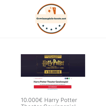
Zum
Inhalt
springen
10.000€ Harry Potter